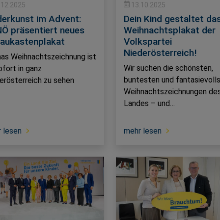
.12.2025
13.10.2025
derkunst im Advent:
Dein Kind gestaltet da
Ö präsentiert neues
Weihnachtsplakat der
aukastenplakat
Volkspartei
Niederösterreich!
as Weihnachtszeichnung ist
Wir suchen die schönsten,
ofort in ganz
buntesten und fantasievoll
erösterreich zu sehen
Weihnachtszeichnungen de
Landes – und…
 lesen
mehr lesen