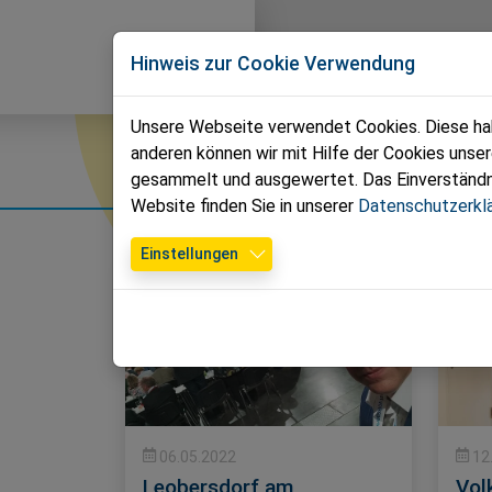
Direkt zur Hauptnavigation springen
Direkt zum Inhalt springen
Volkspartei
News
T
Hinweis zur Cookie Verwendung
Leobersdorf
Unsere Webseite verwendet Cookies. Diese habe
anderen können wir mit Hilfe der Cookies unse
News
gesammelt und ausgewertet. Das Einverständnis
Website finden Sie in unserer
Datenschutzerkl
Einstellungen
06.05.2022
12
Leobersdorf am
Vol