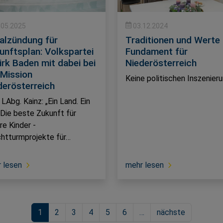
.05.2025
03.12.2024
tialzündung für
Traditionen und Werte 
unftsplan: Volkspartei
Fundament für
irk Baden mit dabei bei
Niederösterreich
 Mission
Keine politischen Inszenier
derösterreich
LAbg. Kainz: „Ein Land. Ein
. Die beste Zukunft für
re Kinder -
htturmprojekte für…
 lesen
mehr lesen
1
2
3
4
5
6
…
nächste