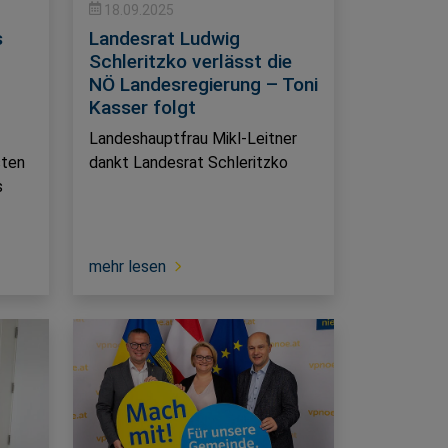
18.09.2025
s
Landesrat Ludwig
Schleritzko verlässt die
NÖ Landesregierung – Toni
Kasser folgt
Landeshauptfrau Mikl-Leitner
sten
dankt Landesrat Schleritzko
s
mehr lesen