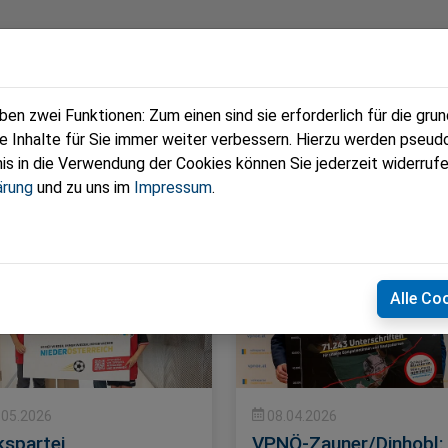
eam
Termine
Fotos
Zeitungen
n zwei Funktionen: Zum einen sind sie erforderlich für die gru
re Inhalte für Sie immer weiter verbessern. Hierzu werden pse
 in die Verwendung der Cookies können Sie jederzeit widerrufe
ärung
und zu uns im
Impressum
.
Alle Co
.05.2026
08.04.2026
kspartei
VPNÖ-Zauner/Dinhobl: