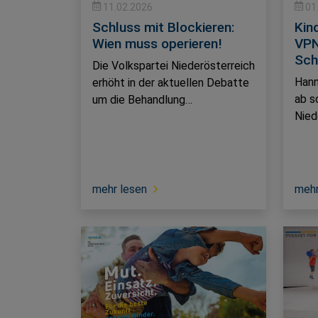
11.02.2026
01
Schluss mit Blockieren:
Kin
Wien muss operieren!
VPN
Sch
Die Volkspartei Niederösterreich
Hann
erhöht in der aktuellen Debatte
ab s
um die Behandlung…
Nied
mehr lesen
mehr